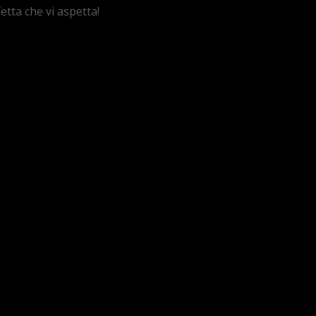
etta che vi aspetta!
12:00 - 00:00
VERAI UNO