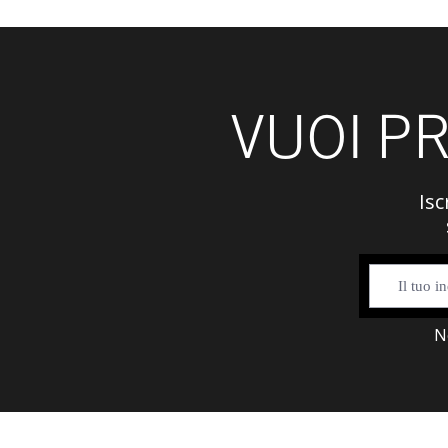
VUOI P
Isc
N