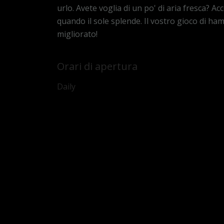
urlo. Avete voglia di un po' di aria fresca? A
quando il sole splende. Il vostro gioco di h
migliorato!
Orari di apertura
Daily
12:00 - 22
PRENOTA DIR