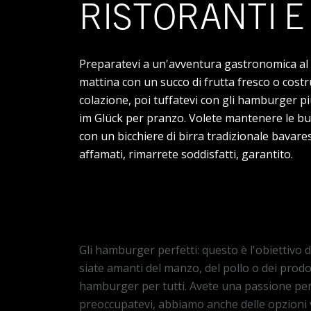
RISTORANTI E
Preparatevi a un'avventura gastronomica al 
mattina con un succo di frutta fresco o costru
colazione, poi tuffatevi con gli hamburger pi
im Glück per pranzo. Volete mantenere le buo
con un bicchiere di birra tradizionale bavares
affamati, rimarrete soddisfatti, garantito.
Informazioni sul ristorante
Gli hamburger perfetti: questo è l'obiettivo 
siate amanti del manzo, del pollo o dei prodot
hamburger per tutti. Avete una passione pe
preoccupatevi, abbiamo anche delle opzioni