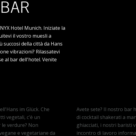
 BAR
NYX Hotel Munich. Iniziate la
itevi il vostro muesli a
ù succosi della città da Hans
ne vibrazioni? Rilassatevi
e al bar dell'hotel. Venite
Informazioni sul bar
dell'Hans im Glück. Che
Avete sete? Il nostro bar h
ti vegetali, c'è un
di cocktail shakerati a mano
r le verdure? Non
ghiacciati, i nostri baristi
 vegane e vegetariane da
incontro di lavoro informa