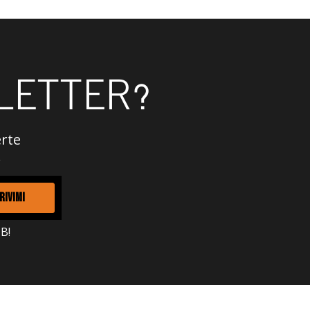
LETTER?
erte
.
RIVIMI
B!