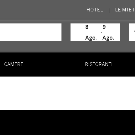
HOTEL
LE MIE
|
8
9
SelectDate
Us
-
Ago.
Ago.
CAMERE
RISTORANTI