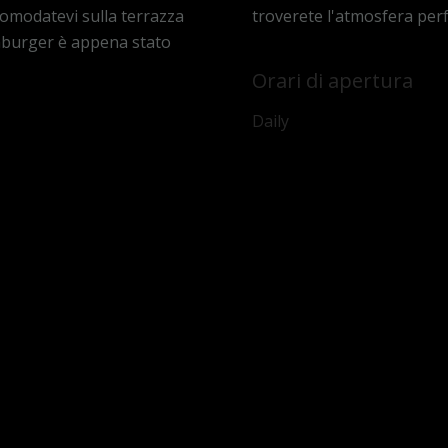
ccomodatevi sulla terrazza
troverete l'atmosfera perf
amburger è appena stato
Orari di apertura
Daily
:30
ETTAMENTE E RICE