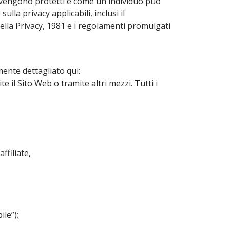
me vengono protetti e come un individuo può
sulla privacy applicabili, inclusi il
ella Privacy, 1981 e i regolamenti promulgati
rmente dettagliato qui:
te il Sito Web o tramite altri mezzi. Tutti i
ffiliate,
ile”);