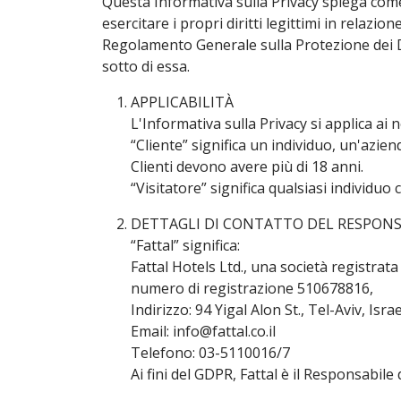
Questa Informativa sulla Privacy spiega come 
esercitare i propri diritti legittimi in relazion
Regolamento Generale sulla Protezione dei Da
sotto di essa.
APPLICABILITÀ
L'Informativa sulla Privacy si applica ai n
“Cliente” significa un individuo, un'aziend
Clienti devono avere più di 18 anni.
“Visitatore” significa qualsiasi individuo 
DETTAGLI DI CONTATTO DEL RESPON
“Fattal” significa:
Fattal Hotels Ltd., una società registrata 
numero di registrazione 510678816,
Indirizzo: 94 Yigal Alon St., Tel-Aviv, Israe
Email: info@fattal.co.il
Telefono: 03-5110016/7
Ai fini del GDPR, Fattal è il Responsabile