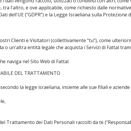
i dati vengono raccolti, utilizzati o condivisi con altri, co
e, tra l'altro, e ove applicabile, come richiesto dalle normative 
ti dell'UE (“GDPR”) e la Legge Israeliana sulla Protezione d
ostri Clienti e Visitatori (collettivamente “tu”), come ulterio
a o un'altra entità legale che acquista i Servizi di Fattal trami
che naviga nel Sito Web di Fattal.
SABILE DEL TRATTAMENTO
secondo la legge israeliana, insieme alle sue filiali e aziende a
le,
 del Trattamento dei Dati Personali raccolti da te (“Responsab