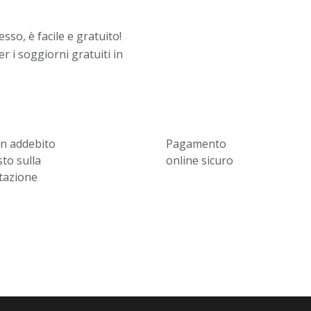
sso, è facile e gratuito!
r i soggiorni gratuiti in
n addebito
Pagamento
to sulla
online sicuro
tazione