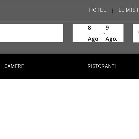
HOTEL
LE MIE
|
8
9
SelectDate
Us
-
Ago.
Ago.
CAMERE
RISTORANTI