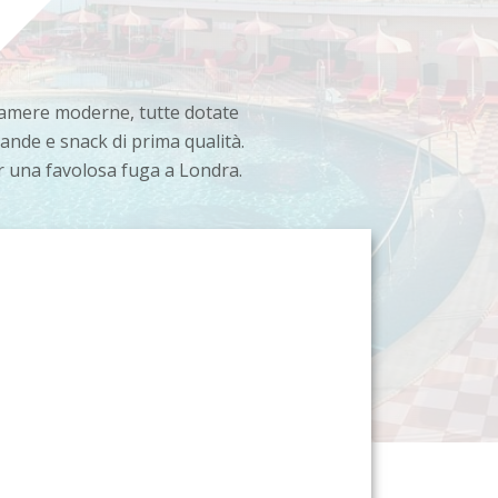
3 camere moderne, tutte dotate
ande e snack di prima qualità.
per una favolosa fuga a Londra.