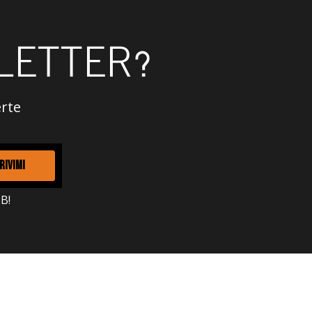
LETTER?
erte
.
RIVIMI
B!