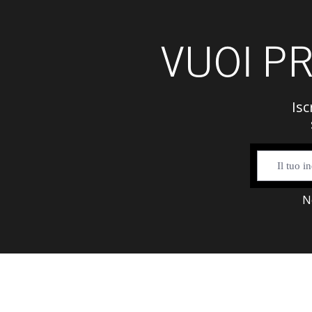
VUOI P
Isc
N